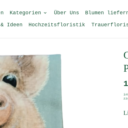
en
Kategorien
Über Uns
Blumen liefer
 & Ideen
Hochzeitsfloristik
Trauerflori
G
P
in
z
L