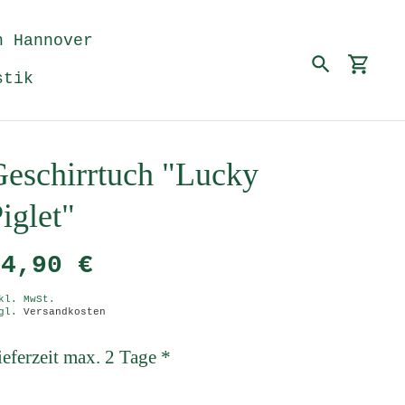
n Hannover
Suchen
Eink
stik
eschirrtuch "Lucky
iglet"
14,90 €
kl. MwSt.
zgl.
Versandkosten
ieferzeit max. 2 Tage *